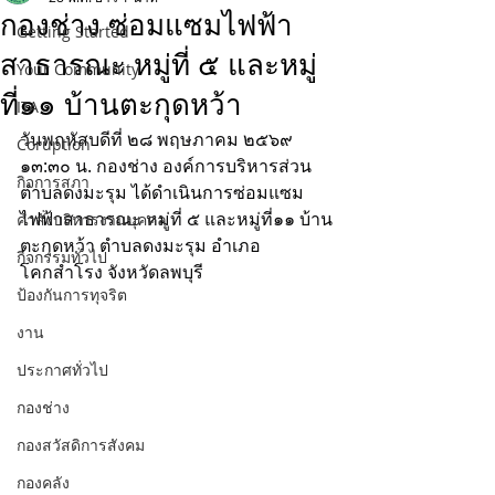
กองช่าง ซ่อมแซมไฟฟ้า
Getting Started
สาธารณะ หมู่ที่ ๕ และหมู่
Your Community
ที่๑๑ บ้านตะกุดหว้า
ITA
วันพฤหัสบดีที่ ๒๘ พฤษภาคม ๒๕๖๙
Coruption
๑๓:๓๐ น. กองช่าง องค์การบริหารส่วน
กิจการสภา
ตำบลดงมะรุม ได้ดำเนินการซ่อมแซม
ไฟฟ้าสาธารณะ หมู่ที่ ๕ และหมู่ที่๑๑ บ้าน
คำสั่งบริหารงานบุคคล
ตะกุดหว้า ตำบลดงมะรุม อำเภอ
กิจกรรมทั่วไป
โคกสำโรง จังหวัดลพบุรี
ป้องกันการทุจริต
งาน
ประกาศทั่วไป
กองช่าง
กองสวัสดิการสังคม
กองคลัง