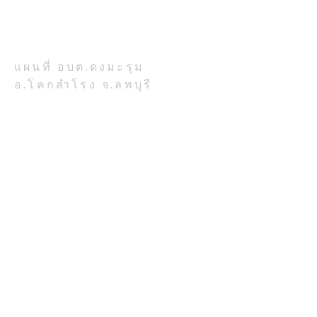
เลขที่ 777 หมู่ 7 ตำบลดงมะรุม
อำเภอโคกสำโรง จังหวัดลพบุรี
รหัสไปรษณีย์ 15120
แผนที่ อบต.ดงมะรุม
อ.โคกสำโรง จ.ลพบุรี