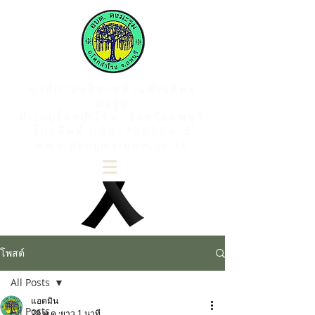
องค์การบริหารส่วนตำบลดง
มะรุม
อำเภอโคกสำโรง จังหวัดลพบุรี
โทรศัพท์
036-708224-5
www.dongmaroom.go.th
โพสต์
All Posts
แอดมิน
All Posts
28 พ.ค.
ยาว 1 นาที