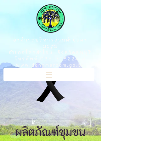
องค์การบริหารส่วนตำบลดง
มะรุม
อำเภอโคกสำโรง จังหวัดลพบุรี
โทรศัพท์
036-708224-5
www.dongmaroom.go.th
ผลิตภัณฑ์ชุมชน