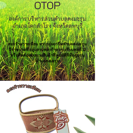
OTOP
องค์การบริหารส่วนตำบลดงมะรุม
อำเภอโคกสำโรง จังหวัดลพบุรี
ตะกร้าหวายเทียม จากกลุ่มอาชีพตำบลดงมะรุม
มีจำหน่ายที่ กลุ่มสานตะกร้าหวายเทียมหมู่ที่ 12
หรือติดต่อสอบถามสินค้าที่ ศูนย์ดิจิทัลชุมชน
ตำบลดงมะรุม