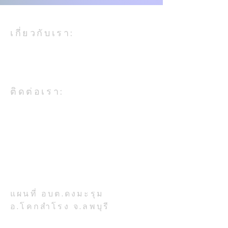
เกี่ยวกับเรา:
องค์การบริหารส่วนตำบลดงมะรุม
เป็นหน่วยงานในสังกัดกระทรวง
มหาดไทย
ติดต่อเรา:
อบต.ดงมะรุม อ.โคกสำโรง จ.ลพบุรี
โทรศัพท์ 036-708-224
ที่ตั้งสำนักงาน:
เลขที่ 777 หมู่ 7 ตำบลดงมะรุม
อำเภอโคกสำโรง จังหวัดลพบุรี
รหัสไปรษณีย์ 15120
แผนที่ อบต.ดงมะรุม
อ.โคกสำโรง จ.ลพบุรี