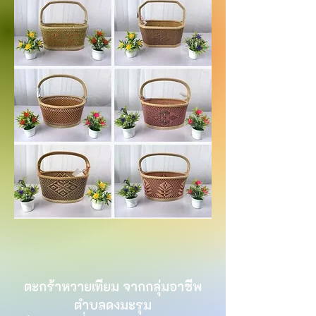
ตะกร้าหวายเทียม จากกลุ่มอาชีพ
ตำบลดงมะรุม