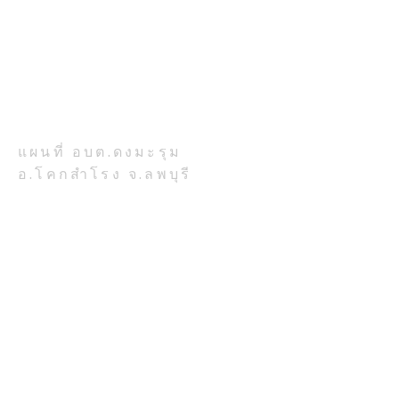
อบต.ดงมะรุม อ.โคกสำโรง จ.ลพบุรี
โทรศัพท์ 036-708-224
ที่ตั้งสำนักงาน:
เลขที่ 777 หมู่ 7 ตำบลดงมะรุม
อำเภอโคกสำโรง จังหวัดลพบุรี
รหัสไปรษณีย์ 15120
แผนที่ อบต.ดงมะรุม
อ.โคกสำโรง จ.ลพบุรี