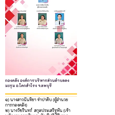
กองคลัง
องค์การบริหารส่วนตำบลดง
มะรุม อ.โคกสำโรง จ.ลพบุรี
๑) นางสาวนันทิยา จำปาดิบ (ผู้อำนวย
การกองคลัง)
๒) นางวัชรินทร์ สกุลประเสริฐพัน (เจ้า