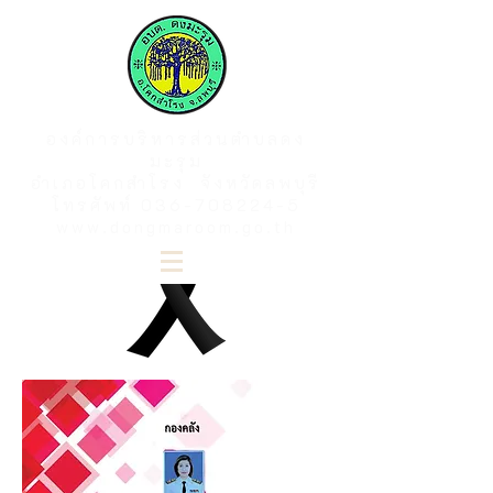
องค์การบริหารส่วนตำบลดง
มะรุม
อำเภอโคกสำโรง จังหวัดลพบุรี
โทรศัพท์
036-708224-5
www.dongmaroom.go.th