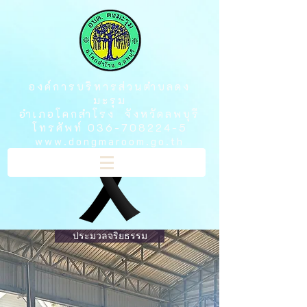
องค์การบริหารส่วนตำบลดง
มะรุม
อำเภอโคกสำโรง จังหวัดลพบุรี
โทรศัพท์
036-708224-5
www.dongmaroom.go.th
ประมวลจริยธรรม