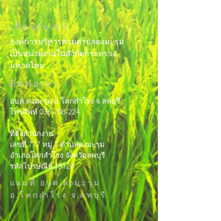
เกี่ยวกับเรา:
องค์การบริหารส่วนตำบลดงมะรุม
เป็นหน่วยงานในสังกัดกระทรวง
มหาดไทย
ติดต่อเรา:
อบต.ดงมะรุม อ.โคกสำโรง จ.ลพบุรี
โทรศัพท์ 036-708-224
ที่ตั้งสำนักงาน:
เลขที่ 777 หมู่ 7 ตำบลดงมะรุม
อำเภอโคกสำโรง จังหวัดลพบุรี
รหัสไปรษณีย์ 15120
แผนที่ อบต.ดงมะรุม
อ.โคกสำโรง จ.ลพบุรี