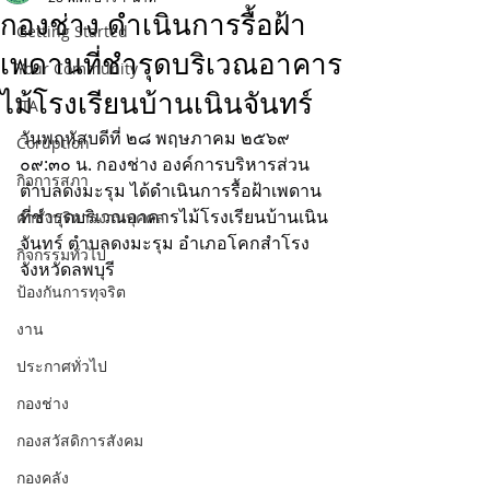
กองช่าง ดำเนินการรื้อฝ้า
Getting Started
เพดานที่ชำรุดบริเวณอาคาร
Your Community
ไม้โรงเรียนบ้านเนินจันทร์
ITA
วันพฤหัสบดีที่ ๒๘ พฤษภาคม ๒๕๖๙
Coruption
๐๙:๓๐ น. กองช่าง องค์การบริหารส่วน
กิจการสภา
ตำบลดงมะรุม ได้ดำเนินการรื้อฝ้าเพดาน
ที่ชำรุดบริเวณอาคารไม้โรงเรียนบ้านเนิน
คำสั่งบริหารงานบุคคล
จันทร์ ตำบลดงมะรุม อำเภอโคกสำโรง 
กิจกรรมทั่วไป
จังหวัดลพบุรี
ป้องกันการทุจริต
งาน
ประกาศทั่วไป
กองช่าง
กองสวัสดิการสังคม
กองคลัง