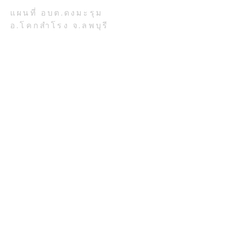
แผนที่ อบต.ดงมะรุม
อ.โคกสำโรง จ.ลพบุรี