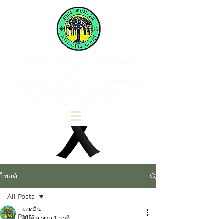
องค์การบริหารส่วนตำบลดง
มะรุม
อำเภอโคกสำโรง จังหวัดลพบุรี
โทรศัพท์
036-708224-5
www.dongmaroom.go.th
โพสต์
All Posts
แอดมิน
All Posts
28 พ.ค.
ยาว 1 นาที