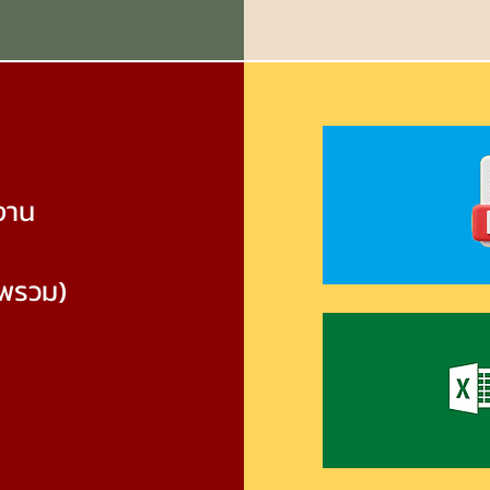
งาน
าพรวม)