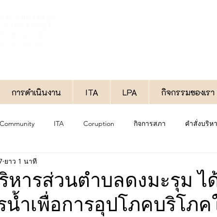
วนตำบลดงมะรุม
จังหวัดลพบุรี
6-708224-5
oom.go.th
การดำเนินงาน
ITA
LPA
กิจกรรมของเรา
 Community
ITA
Coruption
กิจการสภา
คำสั่งบริ
7
ยาว 1 นาที
งาน
ประกาศทั่วไป
กองช่าง
กองสวัสดิการสังคม
ริหารส่วนตำบลดงมะรุม ได
น้ำเพื่อการอุปโภคบริโภคใ
กองการศึกษา
พิเศษ