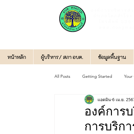
องค์การบริหารส่
อำเภอโคกสำโรง 
โทรศัพท์ 03
www.dongmar
หน้าหลัก
ผู้บริหาร/ สภา อบต.
ข้อมูลพื้นฐาน
All Posts
Getting Started
Your
แอดมิน
6 เม.ย. 256
กิจกรรมทั่วไป
ป้องกันการทุจริต
องค์การบ
การบริการ
ฝ่ายป้องกันและบรรเทาสาธารณภัย