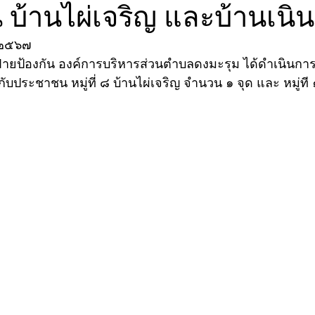
บ้านไผ่เจริญ และบ้านเนิ
น ๒๕๖๗
บประชาชน หมู่ที่ ๘ บ้านไผ่เจริญ จำนวน ๑ จุด และ หมู่ที 