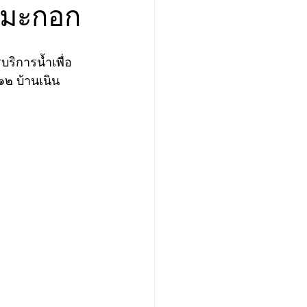
นมะกอก
๑๒ บ้านเนิน