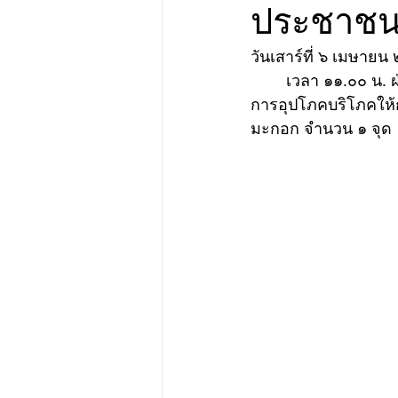
ประชาชน 
วันเสาร์ที่ ๖ เมษาย
	เวลา ๑๑.๐๐ น. ฝ่ายป้องกัน องค์การบริหารส่วนตำบลดงมะรุม ได้ดำเนินการบริการน้ำเพื่อ
การอุปโภคบริโภคให้กั
มะกอก จำนวน ๑ จุด