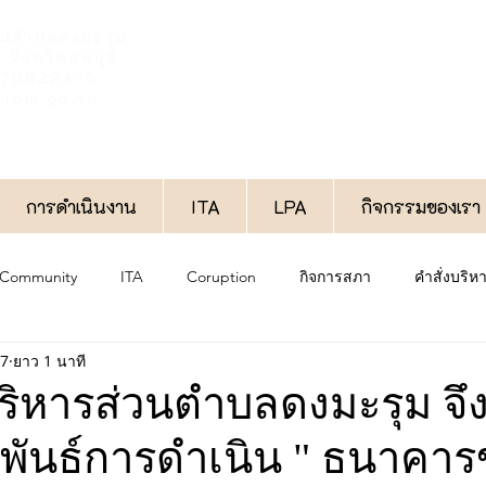
วนตำบลดงมะรุม
จังหวัดลพบุรี
6-708224-5
oom.go.th
การดำเนินงาน
ITA
LPA
กิจกรรมของเรา
 Community
ITA
Coruption
กิจการสภา
คำสั่งบริ
67
ยาว 1 นาที
งาน
ประกาศทั่วไป
กองช่าง
กองสวัสดิการสังคม
ริหารส่วนตำบลดงมะรุม จึ
พันธ์การดำเนิน " ธนาคา
กองการศึกษา
พิเศษ