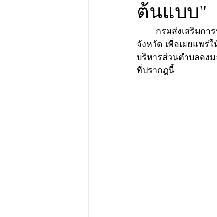
ต้นแบบ"
	กรมส่งเสริมการปกครองท้องถิ่น ได้ให้จังหวัดคัดเลือก " ธนาคารขยะต้นแบบ" รวม 76 
จังหวัด เพื่อเผยแพร่
บริหารส่วนตำบลดงมะ
ที่ปรากฎนี้