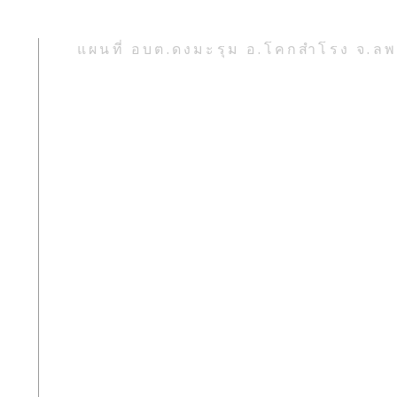
แผนที่ อบต.ดงมะรุม อ.โคกสำโรง จ.ลพบ
ง
โครงการซ้อมแผนเผชิญเหตุ
กิจก
“ต้านอัคคีภัย”ประจำ
เนื่
ปีงบประมาณ ๒๕๖๙
๒๕๖