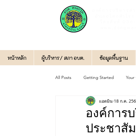
องค์การบริหารส่
อำเภอโคกสำโรง 
โทรศัพท์ 03
www.dongmar
หน้าหลัก
ผู้บริหาร/ สภา อบต.
ข้อมูลพื้นฐาน
All Posts
Getting Started
Your
แอดมิน
18 ก.ค. 25
กิจกรรมทั่วไป
ป้องกันการทุจริต
องค์การบ
ประชาสัม
ฝ่ายป้องกันและบรรเทาสาธารณภัย