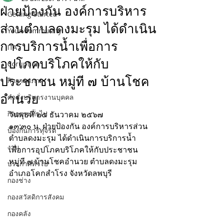
ฝ่ายป้องกัน องค์การบริหาร
Getting Started
ส่วนตำบลดงมะรุม ได้ดำเนิน
Your Community
การบริการน้ำเพื่อการ
ITA
อุปโภคบริโภคให้กับ
Coruption
ประชาชน หมู่ที ๗ บ้านโชค
กิจการสภา
อำนวย
คำสั่งบริหารงานบุคคล
กิจกรรมทั่วไป
วันพุธที่ ๒๕ ธันวาคม ๒๕๖๗
๑๓:๓๐ น. ฝ่ายป้องกัน องค์การบริหารส่วน
ป้องกันการทุจริต
ตำบลดงมะรุม ได้ดำเนินการบริการน้ำ
งาน
เพื่อการอุปโภคบริโภคให้กับประชาชน 
หมู่ที ๗ บ้านโชคอำนวย ตำบลดงมะรุม 
ประกาศทั่วไป
อำเภอโคกสำโรง จังหวัดลพบุรี
กองช่าง
กองสวัสดิการสังคม
กองคลัง