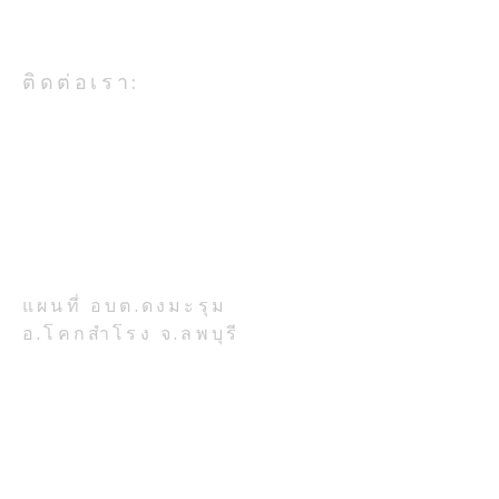
เป็นหน่วยงานในสังกัดกระทรวง
มหาดไทย
ฝ่ายป้องกันฯ ดำเนินการ
ฝ่ายป้องกันฯ ดำเ
ติดต่อเรา:
บริการน้ำเพื่อการอุปโภค
บริการน้ำเพื่อกา
บริโภคให้กับประชาชน หมู่
บริโภคให้กับประ
อบต.ดงมะรุม อ.โคกสำโรง จ.ลพบุรี
โทรศัพท์ 036-708-224
ที่ ๕ บ้านตะกุดหว้า
ที่ ๗ บ้านวังไผ่
ที่ตั้งสำนักงาน:
เลขที่ 777 หมู่ 7 ตำบลดงมะรุม
อำเภอโคกสำโรง จังหวัดลพบุรี
รหัสไปรษณีย์ 15120
แผนที่ อบต.ดงมะรุม
อ.โคกสำโรง จ.ลพบุรี