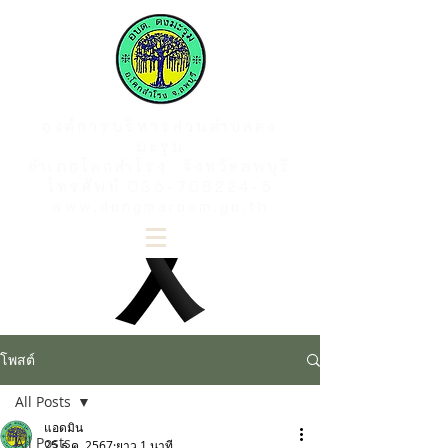
องค์การบริหารส่วนตำบลดง
มะรุม
อำเภอโคกสำโรง จังหวัดลพบุรี
โทรศัพท์
036-708224-5
www.dongmaroom.go.th
โพสต์
All Posts
แอดมิน
All Posts
25 ธ.ค. 2567
ยาว 1 นาที