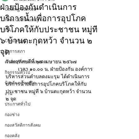
ฝ่ายป้องกันดำเนินการ
Getting Started
บริการน้ำเพื่อการอุปโภค
Your Community
บริโภคให้กับประชาชน หมู่ที
ITA
๖ บ้านตะกุดหว้า จำนวน ๒
Coruption
จุด
กิจการสภา
วันพฤหัสบดีที่ ๒๕ เมษายน ๒๕๖๗
คำสั่งบริหารงานบุคคล
	เวลา ๑๐.๐๐ น. ฝ่ายป้องกัน องค์การ
กิจกรรมทั่วไป
บริหารส่วนตำบลดงมะรุม ได้ดำเนินการ
ป้องกันการทุจริต
บริการน้ำเพื่อการอุปโภคบริโภคให้กับ
ประชาชน หมู่ที ๖ บ้านตะกุดหว้า จำนวน 
งาน
๒ จุด
ประกาศทั่วไป
กองช่าง
กองสวัสดิการสังคม
กองคลัง