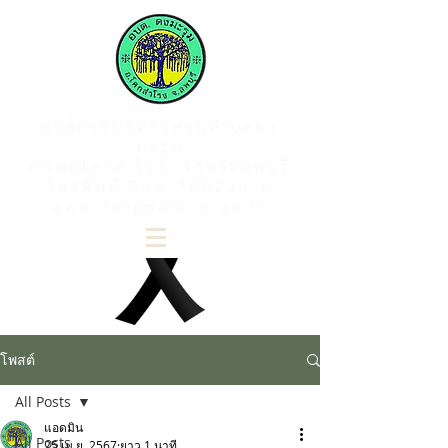
องค์การบริหารส่วนตำบลดง
มะรุม
อำเภอโคกสำโรง จังหวัดลพบุรี
โทรศัพท์
036-708224-5
www.dongmaroom.go.th
โพสต์
All Posts
แอดมิน
All Posts
25 เม.ย. 2567
ยาว 1 นาที