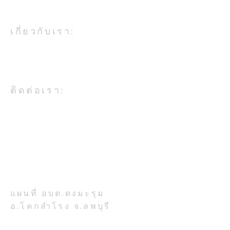
เกี่ยวกับเรา:
องค์การบริหารส่วนตำบลดงมะรุม
เป็นหน่วยงานในสังกัดกระทรวง
มหาดไทย
โครงการซ้อมแผนเผชิญ
กิจกรรมถวายเท
ติดต่อเรา:
เหตุ “ต้านอัคคีภัย”ประจำ
เนื่องในวันเข้าพ
ปีงบประมาณ ๒๕๖๙
ประจำปี ๒๕๖๙
อบต.ดงมะรุม อ.โคกสำโรง จ.ลพบุรี
โทรศัพท์ 036-708-224
ที่ตั้งสำนักงาน:
เลขที่ 777 หมู่ 7 ตำบลดงมะรุม
อำเภอโคกสำโรง จังหวัดลพบุรี
รหัสไปรษณีย์ 15120
แผนที่ อบต.ดงมะรุม
อ.โคกสำโรง จ.ลพบุรี