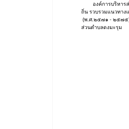
	องค์การบริหารส่วนตำบลดงมะรุม ประชุมคณะกรรมการสนับสนุนการจัดทำแผนพัฒนาท้อง
ถิ่น รวบรวมแนวทางแล
 (พ.ศ.๒๕๗๑ - ๒๕๗๕)
ส่วนตำบลดงมะรุม