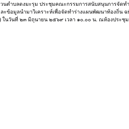
ะข้อมูลนำมาวิเคราะห์เพื่อจัดทำร่างแผนพัฒนาท้องถิ่น ฉบั
 ในวันที่ ๒๓ มิถุนายน ๒๕๖๙ เวลา ๑๐.๐๐ น. ณห้องประชุ