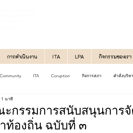
วนตำบลดงมะรุม
จังหวัดลพบุรี
6-708224-5
oom.go.th
การดำเนินงาน
ITA
LPA
กิจกรรมของเรา
 Community
ITA
Coruption
กิจการสภา
คำสั่งบริ
 1 นาที
งาน
ประกาศทั่วไป
กองช่าง
กองสวัสดิการสังคม
ณะกรรมการสนับสนุนการจ
้องถิ่น ฉบับที่ ๓
กองการศึกษา
พิเศษ