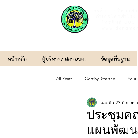
องค์การบริหารส่
อำเภอโคกสำโรง 
โทรศัพท์ 03
www.dongmar
หน้าหลัก
ผู้บริหาร/ สภา อบต.
ข้อมูลพื้นฐาน
All Posts
Getting Started
Your
แอดมิน
23 มิ.ย.
ยาว
กิจกรรมทั่วไป
ป้องกันการทุจริต
ประชุมค
แผนพัฒนาท
ฝ่ายป้องกันและบรรเทาสาธารณภัย