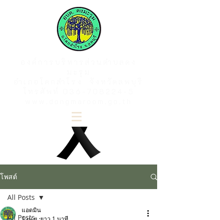
องค์การบริหารส่วนตำบลดง
มะรุม
อำเภอโคกสำโรง จังหวัดลพบุรี
โทรศัพท์
036-708224-5
www.dongmaroom.go.th
โพสต์
All Posts
แอดมิน
All Posts
1 เม.ย.
ยาว 1 นาที