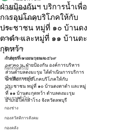
ฝ่ายป้องกันฯ บริการน้ำเพื่อ
Getting Started
การอุปโภคบริโภคให้กับ
Your Community
ประชาชน หมู่ที่ ๑๐ บ้านดง
ITA
ตาดำ และหมู่ที่ ๑๑ บ้านตะ
Coruption
กุดหว้า
กิจการสภา
วันพุธที่ ๑ เมษายน ๒๕๖๙
คำสั่งบริหารงานบุคคล
๐๙:๓๐ น. ฝ่ายป้องกัน องค์การบริหาร
กิจกรรมทั่วไป
ส่วนตำบลดงมะรุม ได้ดำเนินการบริการ
ป้องกันการทุจริต
น้ำเพื่อการอุปโภคบริโภคให้กับ
ประชาชน หมู่ที่ ๑๐ บ้านดงตาดำ และหมู่
งาน
ที่ ๑๑ บ้านตะกุดหว้า ตำบลดงมะรุม 
ประกาศทั่วไป
อำเภอโคกสำโรง จังหวัดลพบุรี
กองช่าง
กองสวัสดิการสังคม
กองคลัง