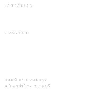
เกี่ยวกับเรา:
องค์การบริหารส่วนตำบลดงมะรุม
เป็นหน่วยงานในสังกัดกระทรวง
มหาดไทย
ฝ่ายป้องกันฯ ดำเนินการ
ฝ่ายป้องกัน ดำเน
ติดต่อเรา:
บริการน้ำเพื่อการอุปโภค
บริการน้ำเพื่อกา
บริโภคให้กับประชาชน หมู่
บริโภคให้กับประ
อบต.ดงมะรุม อ.โคกสำโรง จ.ลพบุรี
โทรศัพท์ 036-708-224
ที่ ๖ บ้านตะกุดหว้า
ที่ ๑๑ บ้านตะกุดห
ที่ตั้งสำนักงาน:
เลขที่ 777 หมู่ 7 ตำบลดงมะรุม
อำเภอโคกสำโรง จังหวัดลพบุรี
รหัสไปรษณีย์ 15120
แผนที่ อบต.ดงมะรุม
อ.โคกสำโรง จ.ลพบุรี