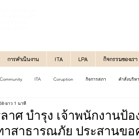
วนตำบลดงมะรุม
จังหวัดลพบุรี
6-708224-5
oom.go.th
การดำเนินงาน
ITA
LPA
กิจกรรมของเรา
 Community
ITA
Coruption
กิจการสภา
คำสั่งบริ
68
ยาว 1 นาที
งาน
ประกาศทั่วไป
กองช่าง
กองสวัสดิการสังคม
ลาศ บำรุง เจ้าพนักงานป้อ
ทาสาธารณภัย ประสานขอ
กองการศึกษา
พิเศษ