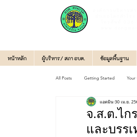
องค์การบริหารส่
อำเภอโคกสำโรง 
โทรศัพท์ 03
www.dongmar
หน้าหลัก
ผู้บริหาร/ สภา อบต.
ข้อมูลพื้นฐาน
All Posts
Getting Started
Your
แอดมิน
30 เม.ย. 25
กิจกรรมทั่วไป
ป้องกันการทุจริต
จ.ส.ต.ไกร
และบรรเ
ฝ่ายป้องกันและบรรเทาสาธารณภัย