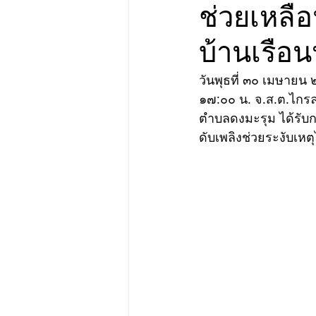
ช่วยเหลือ
บ้านเรือ
วันพุธที่ ๓๐ เมษายน
๑๗:๐๐ น. จ.ส.ต.ไกร
ตำบลดงมะรุม ได้รับ
ดับเพลิงช่วยระงับเห