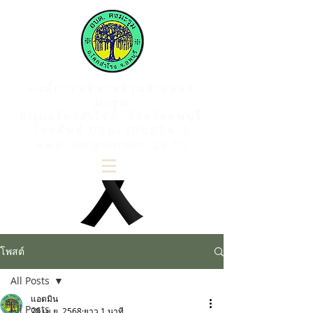
องค์การบริหารส่วนตำบลดง
มะรุม
อำเภอโคกสำโรง จังหวัดลพบุรี
โทรศัพท์
036-708224-5
www.dongmaroom.go.th
โพสต์
All Posts
แอดมิน
All Posts
28 เม.ย. 2568
ยาว 1 นาที