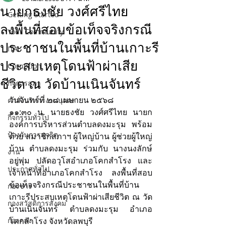
นายกธงชัย วงศ์ศรีไทย
Getting Started
ลงพื้นที่สอบข้อเท็จจริงกรณี
Your Community
ประชาชนในพื้นที่บ้านเกาะรี
ITA
ประสบเหตุโดนฟ้าผ่าเสีย
Coruption
ชีวิต ณ วัดบ้านเนินจันทร์
กิจการสภา
วันจันทร์ที่ ๒๘ เมษายน ๒๕๖๘
คำสั่งบริหารงานบุคคล
๑๑:๓๐ น. นายธงชัย วงศ์ศรีไทย นายก
กิจกรรมทั่วไป
องค์การบริหารส่วนตำบลดงมะรุม พร้อม
ป้องกันการทุจริต
ด้วย สมาชิกสภาฯ ผู้ใหญ่บ้าน ผู้ช่วยผู้ใหญ่
บ้าน ตำบลดงมะรุม ร่วมกับ นางนงลักษ์ 
งาน
อยู่พุ่ม ปลัดอวุโสอำเภอโคกสำโรง และ
ประกาศทั่วไป
เจ้าหน้าที่อำเภอโคกสำโรง ลงพื้นที่สอบ
ข้อเท็จจริงกรณีประชาชนในพื้นที่บ้าน
กองช่าง
เกาะรีประสบเหตุโดนฟ้าผ่าเสียชีวิต ณ วัด
กองสวัสดิการสังคม
บ้านเนินจันทร์ ตำบลดงมะรุม อำเภอ
กองคลัง
โคกสำโรง จังหวัดลพบุรี