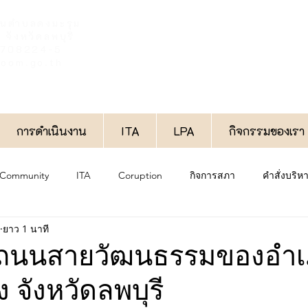
วนตำบลดงมะรุม
จังหวัดลพบุรี
6-708224-5
oom.go.th
การดำเนินงาน
ITA
LPA
กิจกรรมของเรา
 Community
ITA
Coruption
กิจการสภา
คำสั่งบริ
ยาว 1 นาที
งาน
ประกาศทั่วไป
กองช่าง
กองสวัสดิการสังคม
ถนนสายวัฒนธรรมของอำ
จังหวัดลพบุรี
กองการศึกษา
พิเศษ