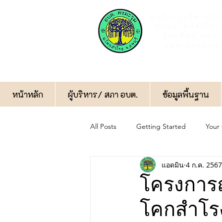
องค์การบริหารส่
อำเภอโคกสำโรง 
โทรศัพท์ 03
www.dongmar
หน้าหลัก
ผู้บริหาร/ สภา อบต.
ข้อมูลพื้นฐาน
All Posts
Getting Started
Your
แอดมิน
4 ก.ค. 2567
กิจกรรมทั่วไป
ป้องกันการทุจริต
โครงการ
โคกสำโรง 
ฝ่ายป้องกันและบรรเทาสาธารณภัย