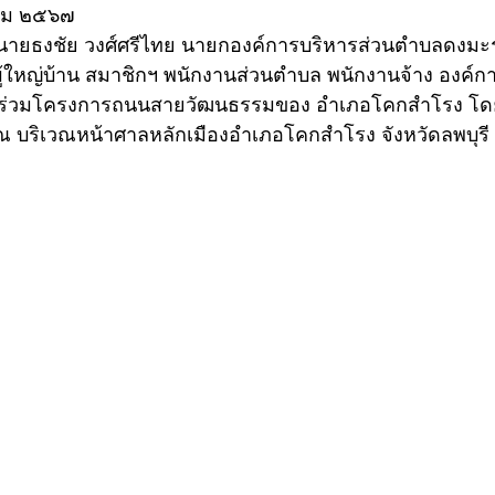
าคม ๒๕๖๗
ผู้ใหญ่บ้าน สมาชิกฯ พนักงานส่วนตำบล พนักงานจ้าง องค์ก
้าร่วมโครงการถนนสายวัฒนธรรมของ อำเภอโคกสำโรง โ
ณ บริเวณหน้าศาลหลักเมืองอำเภอโคกสำโรง จังหวัดลพบุรี