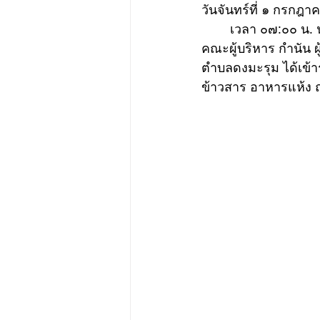
วันจันทร์ที่ ๑ กรกฎ
	เวลา ๐๗:๐๐ น. นายธงชัย วงศ์ศรีไทย นายกองค์การบริหารส่วนตำบลดงมะรุม พร้อมด้วย 
คณะผู้บริหาร กำนัน 
ตำบลดงมะรุม ได้เข
ข้าวสาร อาหารแห้ง 