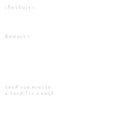
เกี่ยวกับเรา:
องค์การบริหารส่วนตำบลดงมะรุม
เป็นหน่วยงานในสังกัดกระทรวง
มหาดไทย
กองช่าง ซ่อมแซมไฟฟ้า
โครงการซ้อมแผ
ติดต่อเรา:
สาธารณะ หมู่ที่ ๙ หมู่ที่ ๘
เหตุ “ต้านอัคคีภ
และหมู่ที่ ๕
ปีงบประมาณ ๒
อบต.ดงมะรุม อ.โคกสำโรง จ.ลพบุรี
โทรศัพท์ 036-708-224
ที่ตั้งสำนักงาน:
เลขที่ 777 หมู่ 7 ตำบลดงมะรุม
อำเภอโคกสำโรง จังหวัดลพบุรี
รหัสไปรษณีย์ 15120
แผนที่ อบต.ดงมะรุม
อ.โคกสำโรง จ.ลพบุรี