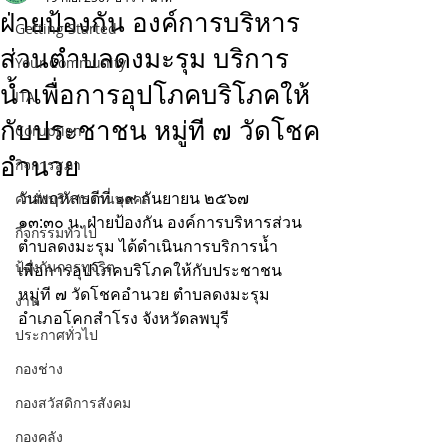
ฝ่ายป้องกัน องค์การบริหาร
Getting Started
ส่วนตำบลดงมะรุม บริการ
Your Community
น้ำเพื่อการอุปโภคบริโภคให้
ITA
กับประชาชน หมู่ที ๗ วัดโชค
Coruption
อำนวย
กิจการสภา
วันพฤหัสบดีที่ ๑๙ กันยายน ๒๕๖๗
คำสั่งบริหารงานบุคคล
๑๓:๓๐ น. ฝ่ายป้องกัน องค์การบริหารส่วน
กิจกรรมทั่วไป
ตำบลดงมะรุม ได้ดำเนินการบริการน้ำ
ป้องกันการทุจริต
เพื่อการอุปโภคบริโภคให้กับประชาชน 
หมู่ที ๗ วัดโชคอำนวย ตำบลดงมะรุม 
งาน
อำเภอโคกสำโรง จังหวัดลพบุรี
ประกาศทั่วไป
กองช่าง
กองสวัสดิการสังคม
กองคลัง