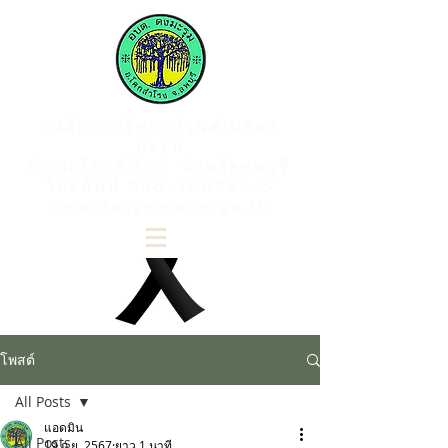
องค์การบริหารส่วนตำบลดง
มะรุม
อำเภอโคกสำโรง จังหวัดลพบุรี
โทรศัพท์
036-708224-5
www.dongmaroom.go.th
โพสต์
All Posts
แอดมิน
All Posts
19 ก.ย. 2567
ยาว 1 นาที