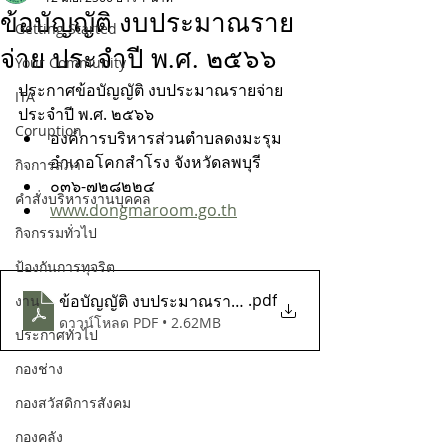
ข้อบัญญัติ งบประมาณราย
Getting Started
จ่าย ประจำปี พ.ศ. ๒๕๖๖
Your Community
ประกาศข้อบัญญัติ งบประมาณรายจ่าย 
ITA
ประจำปี พ.ศ. ๒๕๖๖
Coruption
องค์การบริหารส่วนตำบลดงมะรุม 
อำเภอโคกสำโรง จังหวัดลพบุรี
กิจการสภา
๐๓๖-๗๒๘๒๒๔
คำสั่งบริหารงานบุคคล
www.dongmaroom.go.th
กิจกรรมทั่วไป
ป้องกันการทุจริต
.pdf
ข้อบัญญัติ งบประมาณรายจ่ายประจำปี พ.ศ. 2566
งาน
ดาวน์โหลด PDF • 2.62MB
ประกาศทั่วไป
กองช่าง
กองสวัสดิการสังคม
กองคลัง