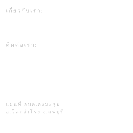
เกี่ยวกับเรา:
องค์การบริหารส่วนตำบลดงมะรุม
เป็นหน่วยงานในสังกัดกระทรวง
มหาดไทย
อบต.ดงมะรุม ร่วมพิธีทำบุญ
กองช่าง ซ่อมแซ
ติดต่อเรา:
ตักบาตรถวายพระราชกุศล
สาธารณะ หมู่ที่ ๙ 
เนื่องในโอกาสวันเฉลิม
และหมู่ที่ ๕
อบต.ดงมะรุม อ.โคกสำโรง จ.ลพบุรี
โทรศัพท์ 036-708-224
พระชนมพรรษา พระบาท
สมเด็จพระเจ้าอยู่หัว วันที่
ที่ตั้งสำนักงาน:
๒๘ กรกฏาคม ๒๕๖๙
เลขที่ 777 หมู่ 7 ตำบลดงมะรุม
อำเภอโคกสำโรง จังหวัดลพบุรี
รหัสไปรษณีย์ 15120
แผนที่ อบต.ดงมะรุม
อ.โคกสำโรง จ.ลพบุรี