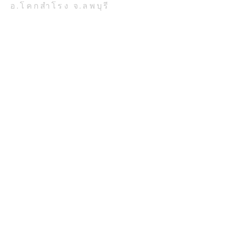
อ.โคกสำโรง จ.ลพบุรี