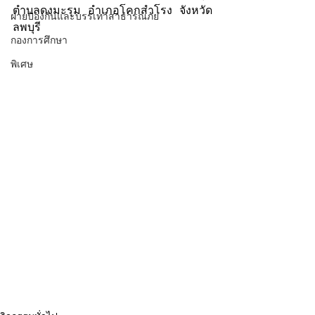
ตำบลดงมะรุม อำเภอโคกสำโรง จังหวัด
ฝ่ายป้องกันและบรรเทาสาธารณภัย
ลพบุรี
กองการศึกษา
พิเศษ