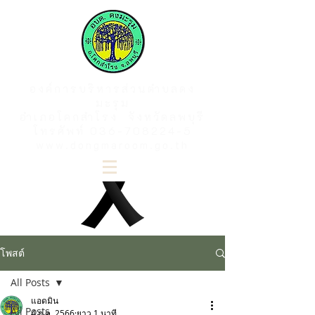
องค์การบริหารส่วนตำบลดง
มะรุม
อำเภอโคกสำโรง จังหวัดลพบุรี
โทรศัพท์
036-708224-5
www.dongmaroom.go.th
โพสต์
All Posts
แอดมิน
All Posts
4 ก.ค. 2566
ยาว 1 นาที