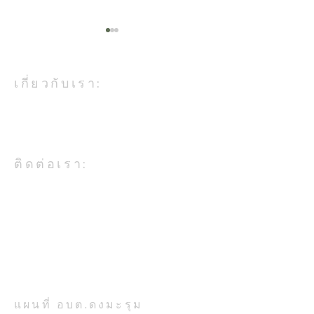
เกี่ยวกับเรา:
องค์การบริหารส่วนตำบลดงมะรุม
เป็นหน่วยงานในสังกัดกระทรวง
มหาดไทย
โครงการซ้อมแผนเผชิญ
กิจกรรมถวายเท
ติดต่อเรา:
เหตุ “ต้านอัคคีภัย”ประจำ
เนื่องในวันเข้าพ
ปีงบประมาณ ๒๕๖๙
ประจำปี ๒๕๖๙
อบต.ดงมะรุม อ.โคกสำโรง จ.ลพบุรี
โทรศัพท์ 036-708-224
ที่ตั้งสำนักงาน:
เลขที่ 777 หมู่ 7 ตำบลดงมะรุม
อำเภอโคกสำโรง จังหวัดลพบุรี
รหัสไปรษณีย์ 15120
แผนที่ อบต.ดงมะรุม