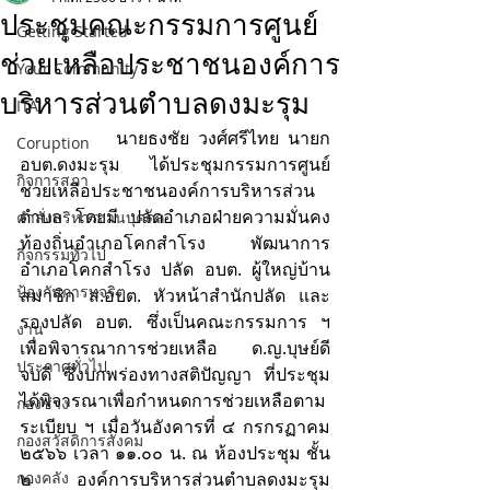
ประชุมคณะกรรมการศูนย์
Getting Started
ช่วยเหลือประชาชนองค์การ
Your Community
บริหารส่วนตำบลดงมะรุม
ITA
           นายธงชัย วงศ์ศรีไทย นายก 
Coruption
อบต.ดงมะรุม ได้ประชุมกรรมการศูนย์
กิจการสภา
ช่วยเหลือประชาชนองค์การบริหารส่วน
ตำบล โดยมี ปลัดอำเภอฝ่ายความมั่นคง 
คำสั่งบริหารงานบุคคล
ท้องถิ่นอำเภอโคกสำโรง พัฒนาการ
กิจกรรมทั่วไป
อำเภอโคกสำโรง ปลัด อบต. ผู้ใหญ่บ้าน 
ป้องกันการทุจริต
สมาชิก ส.อบต. หัวหน้าสำนักปลัด และ 
รองปลัด อบต. ซึ่งเป็นคณะกรรมการ ฯ 
งาน
เพื่อพิจารณาการช่วยเหลือ ด.ญ.บุษย์ดี 
ประกาศทั่วไป
จบดี ซึ่งบกพร่องทางสติปัญญา ที่ประชุม
ได้พิจารณาเพื่อกำหนดการช่วยเหลือตาม
กองช่าง
ระเบียบ ฯ เมื่อวันอังคารที่ ๔ กรกรฏาคม 
กองสวัสดิการสังคม
๒๕๖๖ เวลา ๑๑.๐๐ น. ณ ห้องประชุม ชั้น 
กองคลัง
๒ องค์การบริหารส่วนตำบลดงมะรุม 