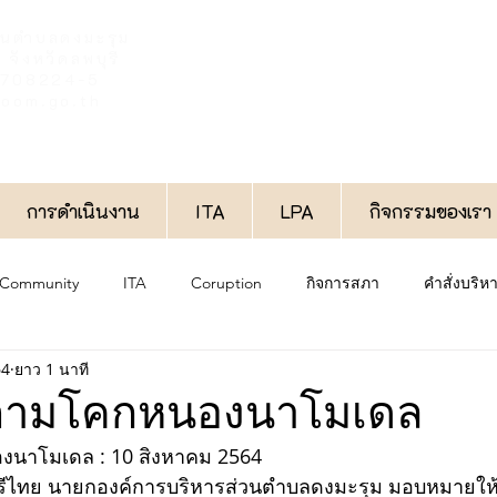
วนตำบลดงมะรุม
จังหวัดลพบุรี
6-708224-5
oom.go.th
การดำเนินงาน
ITA
LPA
กิจกรรมของเรา
 Community
ITA
Coruption
กิจการสภา
คำสั่งบริ
64
ยาว 1 นาที
งาน
ประกาศทั่วไป
กองช่าง
กองสวัสดิการสังคม
ตามโคกหนองนาโมเดล
นาโมเดล : 10 สิงหาคม 2564
กองการศึกษา
พิเศษ