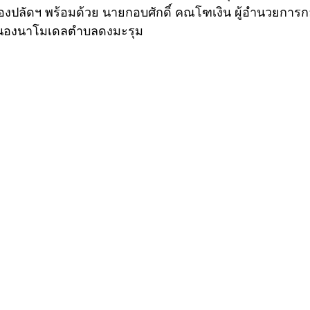
รองปลัดฯ พร้อมด้วย นายกอบศักดิ์ คณโฑเงิน ผู้อำนวยการ
นองนาโมเดลตำบลดงมะรุม