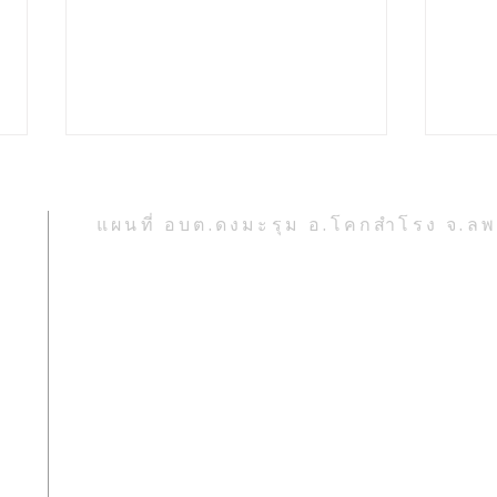
แผนที่ อบต.ดงมะรุม อ.โคกสำโรง จ.ลพบ
ง
อบต.ดงมะรุม ร่วมพิธีทำบุญ
กองช
ตักบาตรถวายพระราชกุศล
สาธาร
เนื่องในโอกาสวันเฉลิม
หมู่ที
พระชนมพรรษา พระบาท
สมเด็จพระเจ้าอยู่หัว วันที่ ๒๘