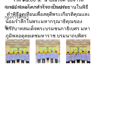
นายอำเภอโคกสำโรง เป็นประธานในพิธี 
ฝ่ายป้องกันและบรรเทาสาธารณภัย
 ทำพิธีจุดเทียนเพื่อสดุดีพระเกียรติคุณและ
กองการศึกษา
น้อมรำลึกในพระมหากรุณาธิคุณของ
พิเศษ
พระบาทสมเด็จพระบรมชนกาธิเบศร มหา
ภูมิพลอดุลยเดชมหาราช บรมนาถบพิตร