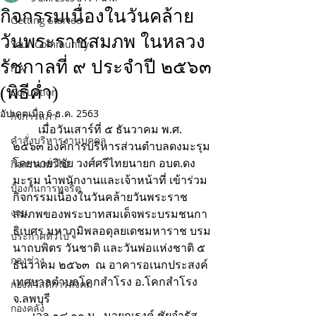
กิจกรรมเนื่องในวันคล้าย
Getting Started
วันพระราชสมภพ ในหลวง
Your Community
รัชกาลที่ ๙ ประจำปี ๒๕๖๓
ITA
(พิธีค่ำ)
Coruption
อัปเดตเมื่อ
6 ธ.ค. 2563
กิจการสภา
         เมื่อวันเสาร์ที่ ๕ ธันวาคม พ.ศ. 
คำสั่งบริหารงานบุคคล
๒๕๖๓ องค์การบริหารส่วนตำบลดงมะรุม 
โดยนายวิชัย วงศ์ศรีไทยนายก อบต.ดง
กิจกรรมทั่วไป
มะรุม นำพนักงานและเจ้าหน้าที่ เข้าร่วม
ป้องกันการทุจริต
กิจกรรมเนื่องในวันคล้ายวันพระราช
งาน
สมภพของพระบาทสมเด็จพระบรมชนกา
ธิเบศร มหาภูมิพลอดุลยเดชมหาราช บรม
ประกาศทั่วไป
นาถบพิตร วันชาติ และวันพ่อแห่งชาติ ๕ 
กองช่าง
ธันวาคม ๒๕๖๓  ณ อาคารอเนกประสงค์
เทศบาลตำบลโคกสำโรง อ.โคกสำโรง 
กองสวัสดิการสังคม
จ.ลพบุรี
กองคลัง
       เวล ๑๘.๐๐ น.  นายณรงค์ ชัยจำรัส 