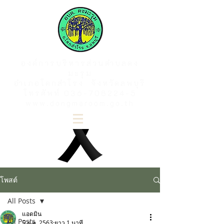
องค์การบริหารส่วนตำบลดง
มะรุม
อำเภอโคกสำโรง จังหวัดลพบุรี
โทรศัพท์
036-708224-5
www.dongmaroom.go.th
โพสต์
All Posts
แอดมิน
All Posts
5 ธ.ค. 2563
ยาว 1 นาที