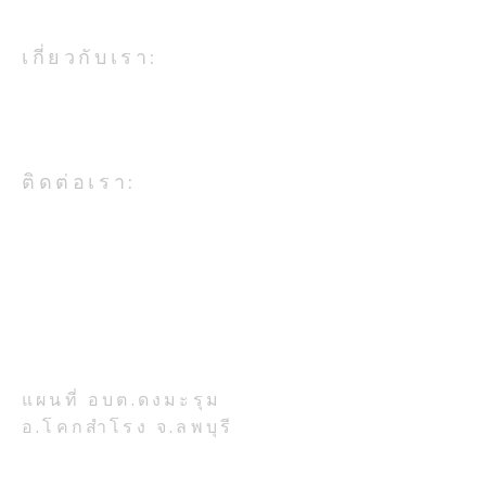
เกี่ยวกับเรา:
องค์การบริหารส่วนตำบลดงมะรุม
เป็นหน่วยงานในสังกัดกระทรวง
มหาดไทย
อบต.ดงมะรุม ร่วมพิธีทำบุญ
กองช่าง ซ่อมแซ
ติดต่อเรา:
ตักบาตรถวายพระราชกุศล
สาธารณะ หมู่ที่ ๙ 
เนื่องในโอกาสวันเฉลิม
และหมู่ที่ ๕
อบต.ดงมะรุม อ.โคกสำโรง จ.ลพบุรี
โทรศัพท์ 036-708-224
พระชนมพรรษา พระบาท
สมเด็จพระเจ้าอยู่หัว วันที่
ที่ตั้งสำนักงาน:
๒๘ กรกฏาคม ๒๕๖๙
เลขที่ 777 หมู่ 7 ตำบลดงมะรุม
อำเภอโคกสำโรง จังหวัดลพบุรี
รหัสไปรษณีย์ 15120
แผนที่ อบต.ดงมะรุม
อ.โคกสำโรง จ.ลพบุรี